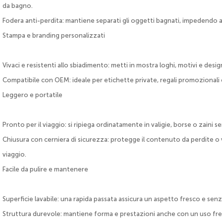
da bagno.
Fodera anti-perdita: mantiene separati gli oggetti bagnati, impedendo all
Stampa e branding personalizzati
Vivaci e resistenti allo sbiadimento: metti in mostra loghi, motivi e desi
Compatibile con OEM: ideale per etichette private, regali promozionali 
Leggero e portatile
Pronto per il viaggio: si ripiega ordinatamente in valigie, borse o zaini
Chiusura con cerniera di sicurezza: protegge il contenuto da perdite o v
viaggio.
Facile da pulire e mantenere
Superficie lavabile: una rapida passata assicura un aspetto fresco e sen
Struttura durevole: mantiene forma e prestazioni anche con un uso fr