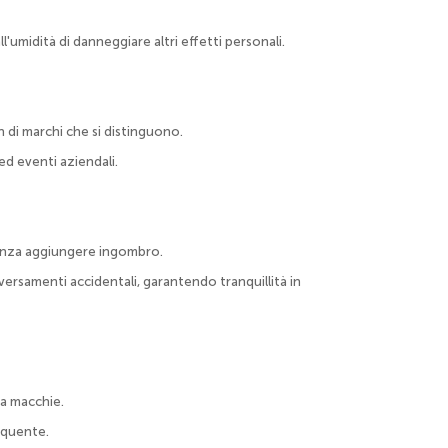
'umidità di danneggiare altri effetti personali.
gn di marchi che si distinguono.
ed eventi aziendali.
 senza aggiungere ingombro.
ersamenti accidentali, garantendo tranquillità in
za macchie.
equente.