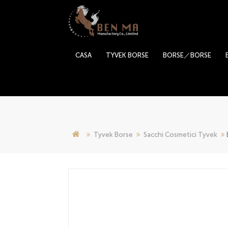
CASA
TYVEK BORSE
BORSE／BORSE
Tyvek Borse
Sacchi Cosmetici Tyvek