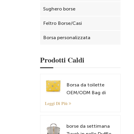
Sughero borse
Feltro Borse/Casi
Borsa personalizzata
Prodotti Caldi
Borsa da toilette
OEM/ODM Bag di
cosmetica e trucco
Leggi Di Più
borse da settimana
Tyvek in pelle Duffle