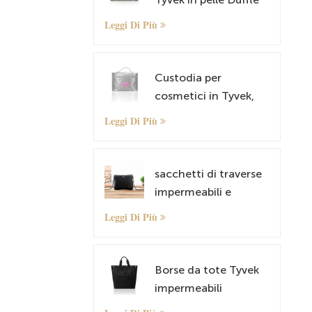
Bag durante la notte
Leggi Di Più
trasporto sulla borsa
con manica per
bagagli
Custodia per
cosmetici in Tyvek,
custodia per trucco
Leggi Di Più
sacchetti di traverse
impermeabili e
tamburo leggero per
Leggi Di Più
spalle tyvek tyvek
Borse da tote Tyvek
impermeabili
sacchetti a tracolla