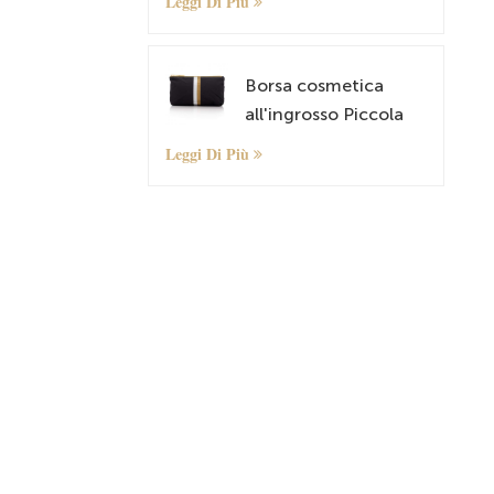
Leggi Di Più
da zaino antifurto
Borsa cosmetica
all'ingrosso Piccola
borsa organizzatore
Leggi Di Più
con motivo
personalizzato