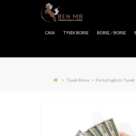
CASA
TYVEK BORSE
BORSE／BORSE
Tyvek Borse
Portafoglio In Tyvek