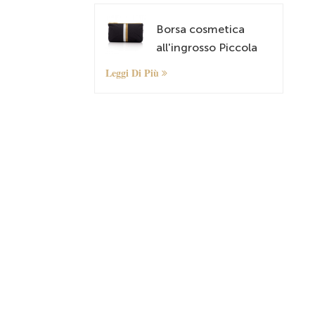
Borsa cosmetica
all'ingrosso Piccola
borsa organizzatore
Leggi Di Più
con motivo
personalizzato