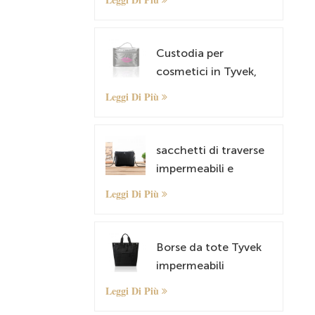
trasporto sulla borsa
con manica per
bagagli
Custodia per
cosmetici in Tyvek,
custodia per trucco
Leggi Di Più
sacchetti di traverse
impermeabili e
tamburo leggero per
Leggi Di Più
spalle tyvek tyvek
Borse da tote Tyvek
impermeabili
sacchetti a tracolla
Leggi Di Più
da zaino antifurto