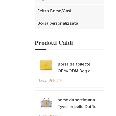
Feltro Borse/Casi
Borsa personalizzata
Prodotti Caldi
Borsa da toilette
OEM/ODM Bag di
cosmetica e trucco
Leggi Di Più
borse da settimana
Tyvek in pelle Duffle
Bag durante la notte
Leggi Di Più