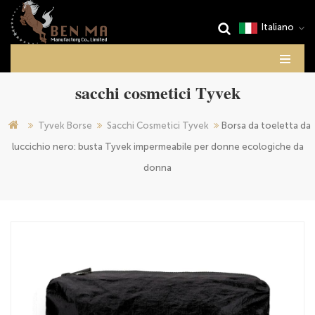
Italiano
sacchi cosmetici Tyvek
Tyvek Borse
Sacchi Cosmetici Tyvek
Borsa da toeletta da
luccichio nero: busta Tyvek impermeabile per donne ecologiche da
donna